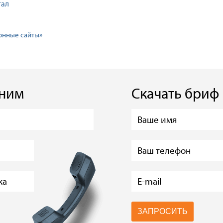
тал
онные сайты»
оним
Скачать бриф