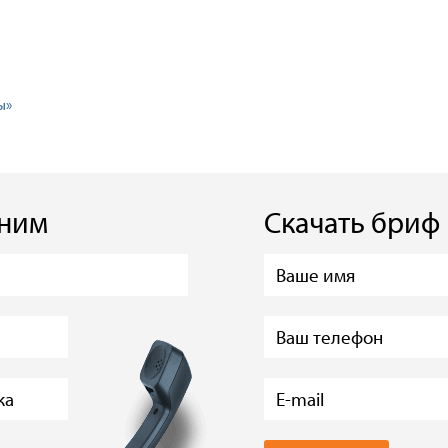
ы»
оним
Скачать бриф