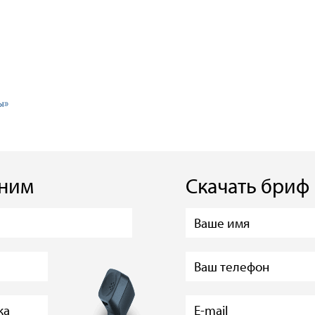
ы»
оним
Скачать бриф