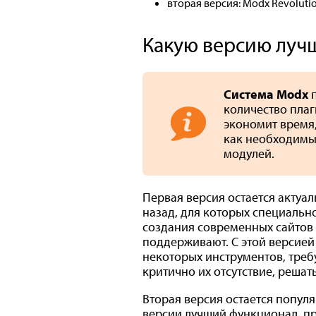
вторая версия: Modx Revolutio
Какую версию лучш
Система Мodx
п
количество плаги
экономит время,
как необходимый
модулей.
Первая версия остается актуал
назад, для которых специальн
создания современных сайтов 
поддерживают. С этой версией 
некоторых инструментов, треб
критично их отсутствие, реша
Вторая версия остается попул
версии лучший функционал, п